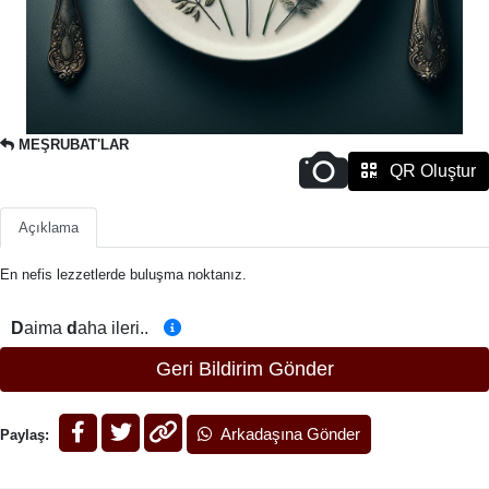
MEŞRUBAT'LAR
QR Oluştur
Açıklama
En nefis lezzetlerde buluşma noktanız.
D
aima
d
aha ileri..
Geri Bildirim Gönder
Arkadaşına Gönder
Paylaş: