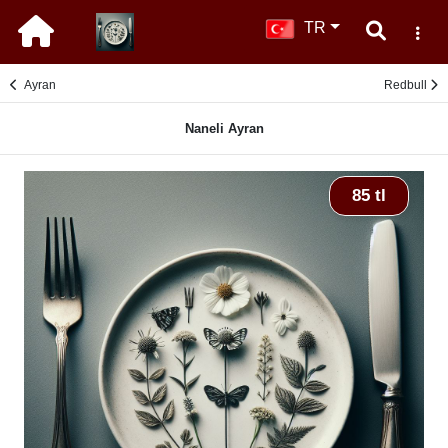
TR
Ayran
Redbull
Naneli Ayran
85 tl