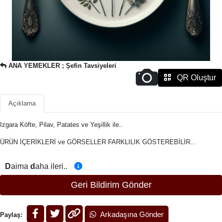
ANA YEMEKLER ; Şefin Tavsiyeleri
QR Oluştur
Açıklama
Izgara Köfte, Pilav, Patates ve Yeşillik ile..
ÜRÜN İÇERİKLERİ ve GÖRSELLER FARKLILIK GÖSTEREBİLİR...
D
aima
d
aha ileri..
Geri Bildirim Gönder
Arkadaşına Gönder
Paylaş: