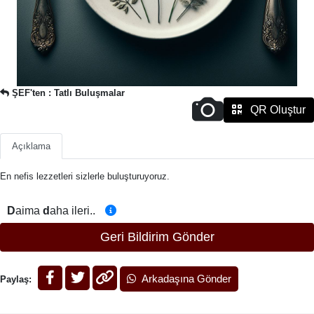
ŞEF'ten : Tatlı Buluşmalar
QR Oluştur
Açıklama
En nefis lezzetleri sizlerle buluşturuyoruz.
D
aima
d
aha ileri..
Geri Bildirim Gönder
Arkadaşına Gönder
Paylaş: