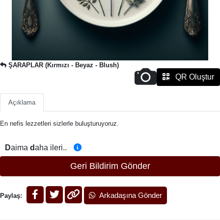
ŞARAPLAR (Kırmızı - Beyaz - Blush)
QR Oluştur
Açıklama
En nefis lezzetleri sizlerle buluşturuyoruz.
D
aima
d
aha ileri..
Geri Bildirim Gönder
Arkadaşına Gönder
Paylaş: