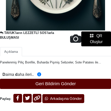
TAVUK'ların LEZZETLİ SOS'larla
QR
BULUŞMASI
Oluştur
Açıklama
Panelenmiş Piliç Bonfile, Buharda Pişmiş Sebzeler, Sote Patates ile...
D
aima
d
aha ileri..
Geri Bildirim Gönder
Arkadaşına Gönder
Paylaş: