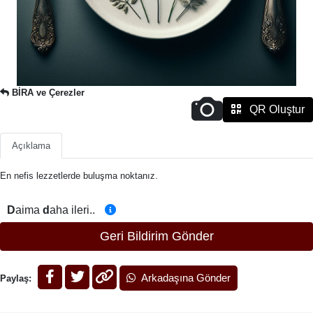
BİRA ve Çerezler
QR Oluştur
Açıklama
En nefis lezzetlerde buluşma noktanız.
D
aima
d
aha ileri..
Geri Bildirim Gönder
Arkadaşına Gönder
Paylaş: