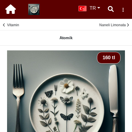
TR
Vitamin
Naneli Limonata
Atomik
160 tl