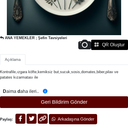
ANA YEMEKLER ; Şefin Tavsiyeleri
QR Oluştur
Açıklama
Kontrafile,ızgara köfte,kemiksiz but,sucuk,sosis,domates,biber,pilav ve
patates kızarmatası ile
D
aima
d
aha ileri..
Geri Bildirim Gönder
Arkadaşına Gönder
Paylaş: