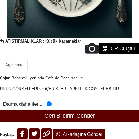
ATIŞTIRMALIKLAR ; Küçük Kaçamaklar
QR Oluştur
Açıklama
Cajun Baharatllı yanında Cafe de Paris sos ile…
ÜRÜN GÖRSELLERİ ve iÇERİKLER FARKLILIK GÖSTEREBİLİR..
D
aima
d
aha ileri..
Geri Bildirim Gönder
Arkadaşına Gönder
Paylaş: